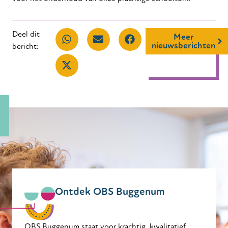
Deel dit
Meer
nieuwsberichten
bericht:
Ontdek OBS Buggenum
OBS Buggenum staat voor krachtig, kwalitatief,