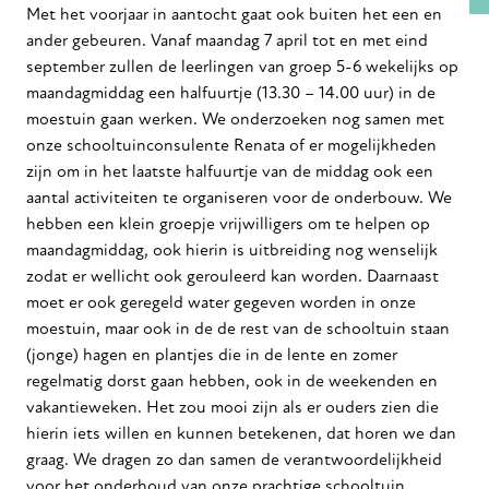
Met het voorjaar in aantocht gaat ook buiten het een en
ander gebeuren. Vanaf maandag 7 april tot en met eind
september zullen de leerlingen van groep 5-6 wekelijks op
maandagmiddag een halfuurtje (13.30 – 14.00 uur) in de
moestuin gaan werken. We onderzoeken nog samen met
onze schooltuinconsulente Renata of er mogelijkheden
zijn om in het laatste halfuurtje van de middag ook een
aantal activiteiten te organiseren voor de onderbouw. We
hebben een klein groepje vrijwilligers om te helpen op
maandagmiddag, ook hierin is uitbreiding nog wenselijk
zodat er wellicht ook gerouleerd kan worden. Daarnaast
moet er ook geregeld water gegeven worden in onze
moestuin, maar ook in de de rest van de schooltuin staan
(jonge) hagen en plantjes die in de lente en zomer
regelmatig dorst gaan hebben, ook in de weekenden en
vakantieweken. Het zou mooi zijn als er ouders zien die
hierin iets willen en kunnen betekenen, dat horen we dan
graag. We dragen zo dan samen de verantwoordelijkheid
voor het onderhoud van onze prachtige schooltuin.